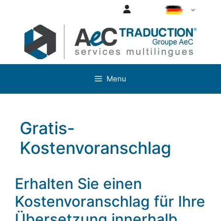
Aller
Login
DE
au
contenu
Menu
Gratis-
Kostenvoranschlag
Erhalten Sie einen
Kostenvoranschlag für Ihre
Übersetzung innerhalb