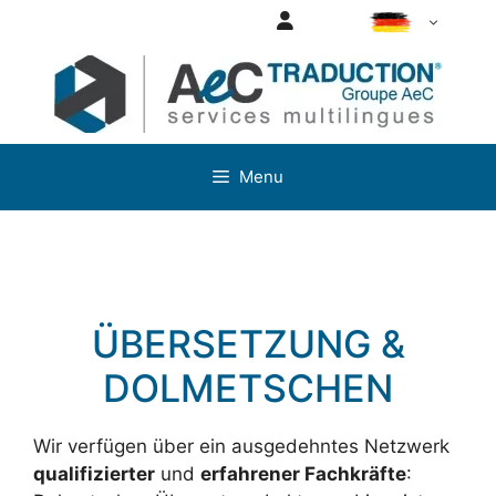
Aller
Login
DE
au
contenu
Menu
ÜBERSETZUNG &
DOLMETSCHEN
Wir verfügen über ein ausgedehntes Netzwerk
qualifizierter
und
erfahrener Fachkräfte
: