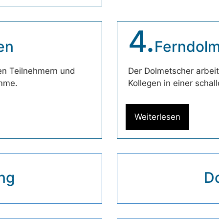
4.
en
Ferndol
den Teilnehmern und
Der Dolmetscher arbei
imme.
Kollegen in einer schal
Weiterlesen
ng
D