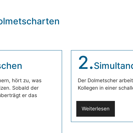
olmetscharten
2.
schen
Simultan
ern, hört zu, was
Der Dolmetscher arbei
izen. Sobald der
Kollegen in einer schal
überträgt er das
Weiterlesen