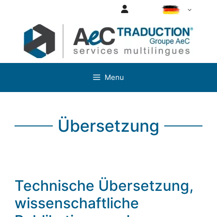
Aller
Login
DE
au
contenu
Menu
Übersetzung
Technische Übersetzung,
wissenschaftliche